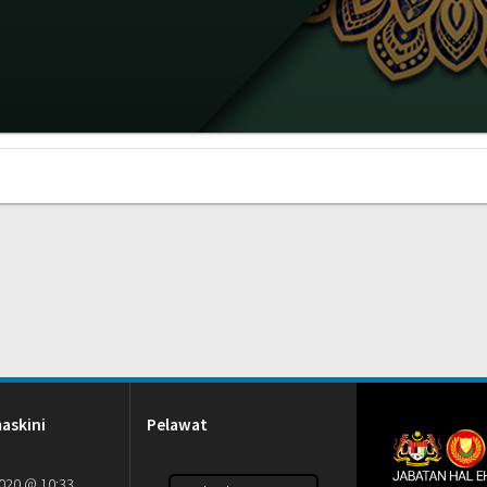
askini
Pelawat
2020 @ 10:33